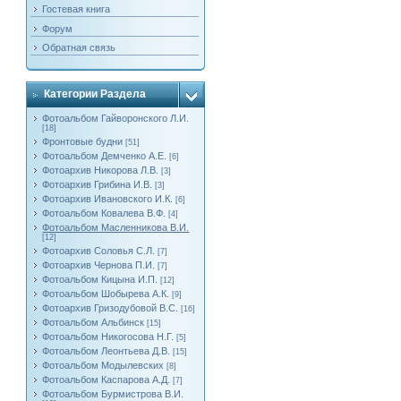
Гостевая книга
Форум
Обратная связь
Категории Раздела
Фотоальбом Гайворонского Л.И.
[18]
Фронтовые будни
[51]
Фотоальбом Демченко А.Е.
[6]
Фотоархив Никорова Л.В.
[3]
Фотоархив Грибина И.В.
[3]
Фотоархив Ивановского И.К.
[6]
Фотоальбом Ковалева В.Ф.
[4]
Фотоальбом Масленникова В.И.
[12]
Фотоархив Соловья С.Л.
[7]
Фотоархив Чернова П.И.
[7]
Фотоальбом Кицына И.П.
[12]
Фотоальбом Шобырева А.К.
[9]
Фотоархив Гризодубовой В.С.
[16]
Фотоальбом Альбинск
[15]
Фотоальбом Никогосова Н.Г.
[5]
Фотоальбом Леонтьева Д.В.
[15]
Фотоальбом Модылевских
[8]
Фотоальбом Каспарова А.Д.
[7]
Фотоальбом Бурмистрова В.И.