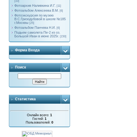
[10]
Фотоархив Наливкина И.Г.
[11]
Фотоальбом Алексеева В.М.
[6]
Фотоэкскурсия по музею
В.С.Гризодубовой в школе №185
г.Москвы
[25]
Фотоальбом Панчева Н.И.
[6]
Подьем самолета Пе-2 из оз.
Большой Иван в июне 2025г.
[150]
Форма Входа
Поиск
Статистика
Онлайн всего:
1
Гостей:
1
Пользователей:
0