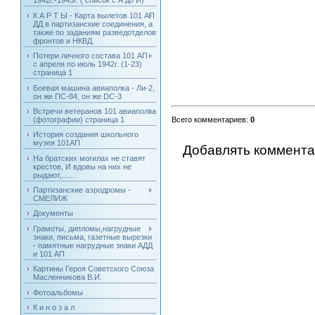
1942г.-1945г. ( список с А до И)
К А Р Т Ы - Карта вылетов 101 АП
ДД в партизанские соединения, а
также по заданиям разведотделов
фронтов и НКВД.
Потери личного состава 101 АП -
с апреля по июль 1942г. (1-23)
страница 1
Боевая машина авиаполка - Ли-2,
он же ПС-84, он же DC-3
Встречи ветеранов 101 авиаполка
(фотографии) страница 1
Всего комментариев
:
0
История создания школьного
музея 101АП
Добавлять коммента
На братских могилах не ставят
крестов, И вдовы на них не
рыдают,......
Партизанские аэродромы -
СМЕЛИЖ
Документы
Грамоты, дипломы,нагрудные
знаки, письма, газетные вырезки
- памятные нагрудные знаки АДД
и 101 АП
Картины Героя Советского Союза
Масленникова В.И.
Фотоальбомы
К и н о з а л