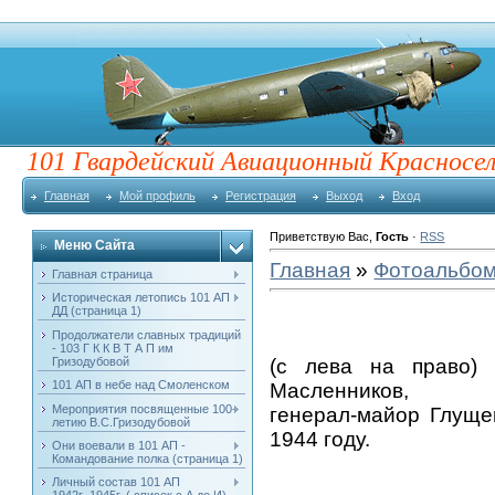
101 Гвардейский Авиационный Красносе
Главная
Мой профиль
Регистрация
Выход
Вход
Приветствую Вас
,
Гость
·
RSS
Меню Сайта
Главная
»
Фотоальбо
Главная страница
Историческая летопись 101 АП
ДД (страница 1)
Продолжатели славных традиций
- 103 Г К К В Т А П им
Гризодубовой
(с лева на право) 
101 АП в небе над Смоленском
Масленников,
Мероприятия посвященные 100-
генерал-майор Глуще
летию В.С.Гризодубовой
1944 году.
Они воевали в 101 АП -
Командование полка (страница 1)
Личный состав 101 АП